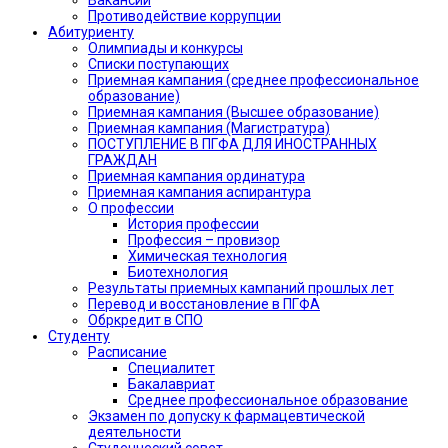
Противодействие коррупции
Абитуриенту
Олимпиады и конкурсы
Списки поступающих
Приемная кампания (среднее профессиональное
образование)
Приемная кампания (Высшее образование)
Приемная кампания (Магистратура)
ПОСТУПЛЕНИЕ В ПГФА ДЛЯ ИНОСТРАННЫХ
ГРАЖДАН
Приемная кампания ординатура
Приемная кампания аспирантура
О профессии
История профессии
Профессия – провизор
Химическая технология
Биотехнология
Результаты приемных кампаний прошлых лет
Перевод и восстановление в ПГФА
Обркредит в СПО
Студенту
Расписание
Специалитет
Бакалавриат
Среднее профессиональное образование
Экзамен по допуску к фармацевтической
деятельности
Студенческий совет