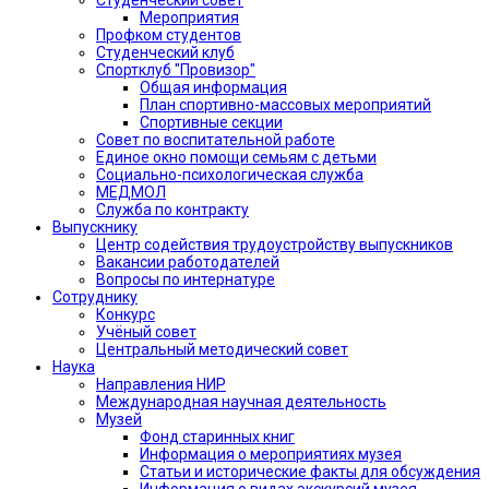
Мероприятия
Профком студентов
Студенческий клуб
Спортклуб "Провизор"
Общая информация
План спортивно-массовых мероприятий
Спортивные секции
Совет по воспитательной работе
Единое окно помощи семьям с детьми
Социально-психологическая служба
МЕДМОЛ
Служба по контракту
Выпускнику
Центр содействия трудоустройству выпускников
Вакансии работодателей
Вопросы по интернатуре
Сотруднику
Конкурс
Учёный совет
Центральный методический совет
Наука
Направления НИР
Международная научная деятельность
Музей
Фонд старинных книг
Информация о мероприятиях музея
Статьи и исторические факты для обсуждения
Информация о видах экскурсий музея