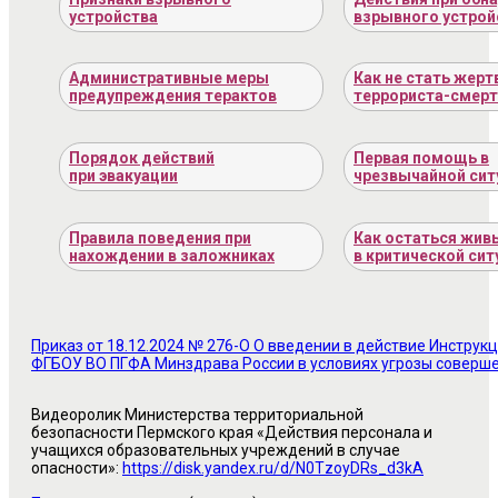
устройства
взрывного устрой
Административные меры
Как не стать жерт
предупреждения терактов
террориста-смерт
Порядок действий
Первая помощь в
при эвакуации
чрезвычайной сит
Правила поведения при
Как остаться жи
нахождении в заложниках
в критической сит
Приказ от 18.12.2024 № 276-О О введении в действие Инструк
ФГБОУ ВО ПГФА Минздрава России в условиях угрозы соверше
Видеоролик Министерства территориальной
безопасности Пермского края «Действия персонала и
учащихся образовательных учреждений в случае
опасности»:
https://disk.yandex.ru/d/N0TzoyDRs_d3kA