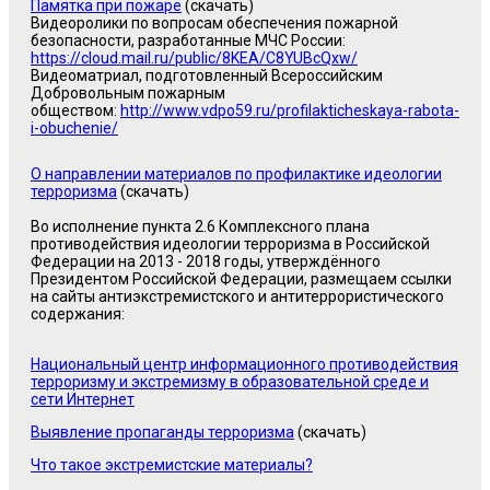
Памятка при пожаре
(скачать)
Видеоролики по вопросам обеспечения пожарной
безопасности, разработанные МЧС России:
https://cloud.mail.ru/public/8KEA/C8YUBcQxw/
Видеоматриал, подготовленный Всероссийским
Добровольным пожарным
обществом:
http://www.vdpo59.ru/profilakticheskaya-rabota-
i-obuchenie/
О направлении материалов по профилактике идеологии
терроризма
(скачать)
Во исполнение пункта 2.6 Комплексного плана
противодействия идеологии терроризма в Российской
Федерации на
2013 - 2018
годы, утверждённого
Президентом Российской Федерации, размещаем ссылки
на сайты антиэкстремистского и антитеррористического
содержания:
Национальный центр информационного противодействия
терроризму и экстремизму в образовательной среде и
сети Интернет
Выявление пропаганды терроризма
(скачать)
Что такое экстремистские материалы?