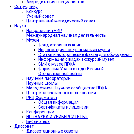
Аккредитация специалистов
Сотруднику
Конкурс
Учёный совет
Центральный методический совет
Наука
Направления НИР
Международная научная деятельность
Музей
Фонд старинных книг
Информация о мероприятиях музея
Статьи и исторические факты для обсуждения
Информация о видах экскурсий музея
СМИ о музее ПГФА
Фармация Урала в годы Великой
Отечественной войны
Научные лаборатории
Научные школы
Молодёжное Научное сообщество ПГФА
Центр коллективного пользования
РИЦ Фарматест
Общая информация
Сертификаты и лицензии
Конференции
НП «НАУКА И УНИВЕРСИТЕТЫ»
Библиотека
Диссовет
Диссертационные советы