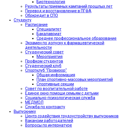
Биотехнология
Результаты приемных кампаний прошлых лет
Перевод и восстановление в ПГФА
Обркредит в СПО
Студенту
Расписание
Специалитет
Бакалавриат
Среднее профессиональное образование
Экзамен по допуску к фармацевтической
деятельности
Студенческий совет
Мероприятия
Профком студентов
Студенческий клуб
Спортклуб "Провизор"
Общая информация
План спортивно-массовых мероприятий
Спортивные секции
Совет по воспитательной работе
Единое окно помощи семьям с детьми
Социально-психологическая служба
МЕДМОЛ
Служба по контракту
Выпускнику
Центр содействия трудоустройству выпускников
Вакансии работодателей
Вопросы по интернатуре