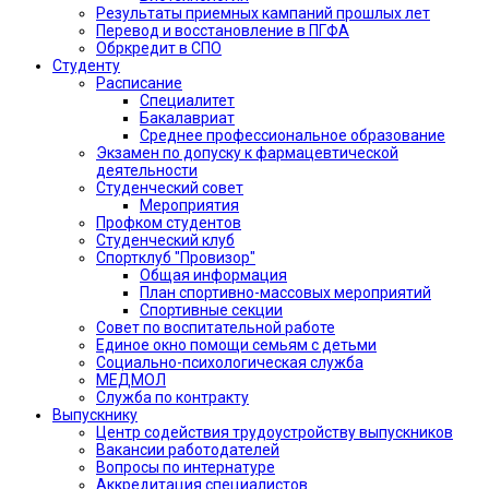
Результаты приемных кампаний прошлых лет
Перевод и восстановление в ПГФА
Обркредит в СПО
Студенту
Расписание
Специалитет
Бакалавриат
Среднее профессиональное образование
Экзамен по допуску к фармацевтической
деятельности
Студенческий совет
Мероприятия
Профком студентов
Студенческий клуб
Спортклуб "Провизор"
Общая информация
План спортивно-массовых мероприятий
Спортивные секции
Совет по воспитательной работе
Единое окно помощи семьям с детьми
Социально-психологическая служба
МЕДМОЛ
Служба по контракту
Выпускнику
Центр содействия трудоустройству выпускников
Вакансии работодателей
Вопросы по интернатуре
Аккредитация специалистов