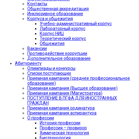
Контакты
Общественная аккредитация
Инклюзивное образование
Корпуса и общежития
Учебно-административный корпус
Лабораторный корпус
Корпус НИЦ
Теоретический корпус
Общежития
Вакансии
Противодействие коррупции
Дополнительное образование
Абитуриенту
Олимпиады и конкурсы
Списки поступающих
Приемная кампания (среднее профессиональное
образование)
Приемная кампания (Высшее образование)
Приемная кампания (Магистратура)
ПОСТУПЛЕНИЕ В ПГФА ДЛЯ ИНОСТРАННЫХ
ГРАЖДАН
Приемная кампания ординатура
Приемная кампания аспирантура
О профессии
История профессии
Профессия – провизор
Химическая технология
Биотехнология