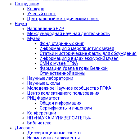
Сотруднику
Конкурс
Учёный совет
Центральный методический совет
Наука
Направления НИР
Международная научная деятельность
Музей
Фонд старинных книг
Информация о мероприятиях музея
Статьи и исторические факты для обсуждения
Информация о видах экскурсий музея
СМИ о музее ПГФА
Фармация Урала в годы Великой
Отечественной войны
Научные лаборатории
Научные школы
Молодёжное Научное сообщество ПГФА
Центр коллективного пользования
РИЦ Фарматест
Общая информация
Сертификаты и лицензии
Конференции
НП «НАУКА И УНИВЕРСИТЕТЫ»
Библиотека
Диссовет
Диссертационные советы
Нормативные документы