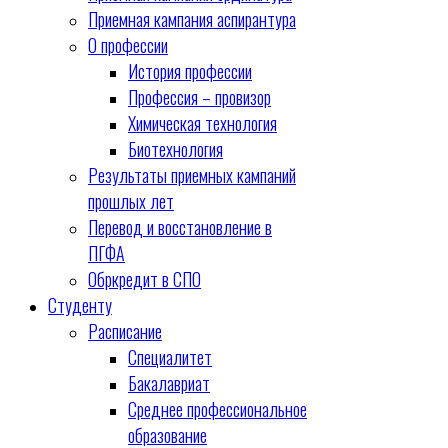
Приемная кампания аспирантура
О профессии
История профессии
Профессия – провизор
Химическая технология
Биотехнология
Результаты приемных кампаний
прошлых лет
Перевод и восстановление в
ПГФА
Обркредит в СПО
Студенту
Расписание
Специалитет
Бакалавриат
Среднее профессиональное
образование