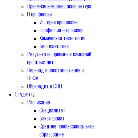
Приемная кампания аспирантура
О профессии
История профессии
Профессия – провизор
Химическая технология
Биотехнология
Результаты приемных кампаний
прошлых лет
Перевод и восстановление в
ПГФА
Обркредит в СПО
Студенту
Расписание
Специалитет
Бакалавриат
Среднее профессиональное
образование