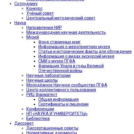
Сотруднику
Конкурс
Учёный совет
Центральный методический совет
Наука
Направления НИР
Международная научная деятельность
Музей
Фонд старинных книг
Информация о мероприятиях музея
Статьи и исторические факты для обсуждения
Информация о видах экскурсий музея
СМИ о музее ПГФА
Фармация Урала в годы Великой
Отечественной войны
Научные лаборатории
Научные школы
Молодёжное Научное сообщество ПГФА
Центр коллективного пользования
РИЦ Фарматест
Общая информация
Сертификаты и лицензии
Конференции
НП «НАУКА И УНИВЕРСИТЕТЫ»
Библиотека
Диссовет
Диссертационные советы
Нормативные документы