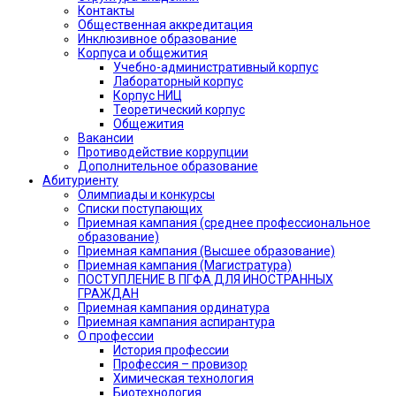
Контакты
Общественная аккредитация
Инклюзивное образование
Корпуса и общежития
Учебно-административный корпус
Лабораторный корпус
Корпус НИЦ
Теоретический корпус
Общежития
Вакансии
Противодействие коррупции
Дополнительное образование
Абитуриенту
Олимпиады и конкурсы
Списки поступающих
Приемная кампания (среднее профессиональное
образование)
Приемная кампания (Высшее образование)
Приемная кампания (Магистратура)
ПОСТУПЛЕНИЕ В ПГФА ДЛЯ ИНОСТРАННЫХ
ГРАЖДАН
Приемная кампания ординатура
Приемная кампания аспирантура
О профессии
История профессии
Профессия – провизор
Химическая технология
Биотехнология