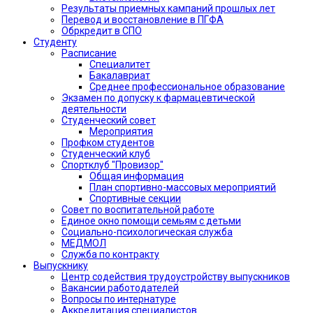
Результаты приемных кампаний прошлых лет
Перевод и восстановление в ПГФА
Обркредит в СПО
Студенту
Расписание
Специалитет
Бакалавриат
Среднее профессиональное образование
Экзамен по допуску к фармацевтической
деятельности
Студенческий совет
Мероприятия
Профком студентов
Студенческий клуб
Спортклуб "Провизор"
Общая информация
План спортивно-массовых мероприятий
Спортивные секции
Совет по воспитательной работе
Единое окно помощи семьям с детьми
Социально-психологическая служба
МЕДМОЛ
Служба по контракту
Выпускнику
Центр содействия трудоустройству выпускников
Вакансии работодателей
Вопросы по интернатуре
Аккредитация специалистов