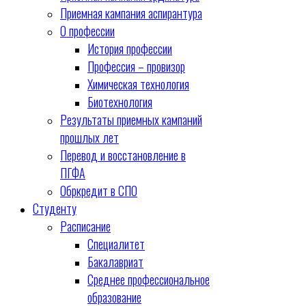
Приемная кампания аспирантура
О профессии
История профессии
Профессия – провизор
Химическая технология
Биотехнология
Результаты приемных кампаний
прошлых лет
Перевод и восстановление в
ПГФА
Обркредит в СПО
Студенту
Расписание
Специалитет
Бакалавриат
Среднее профессиональное
образование