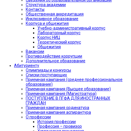
Структура академии
Контакты
Общественная аккредитация
Инклюзивное образование
Корпуса и общежития
Учебно-административный корпус
Лабораторный корпус
Корпус НИЦ
Теоретический корпус
Общежития
Вакансии
Противодействие коррупции
Дополнительное образование
Абитуриенту
Олимпиады и конкурсы
Списки поступающих
Приемная кампания (среднее профессиональное
образование)
Приемная кампания (Высшее образование)
Приемная кампания (Магистратура)
ПОСТУПЛЕНИЕ В ПГФА ДЛЯ ИНОСТРАННЫХ
ГРАЖДАН
Приемная кампания ординатура
Приемная кампания аспирантура
О профессии
История профессии
Профессия – провизор
Химическая технология