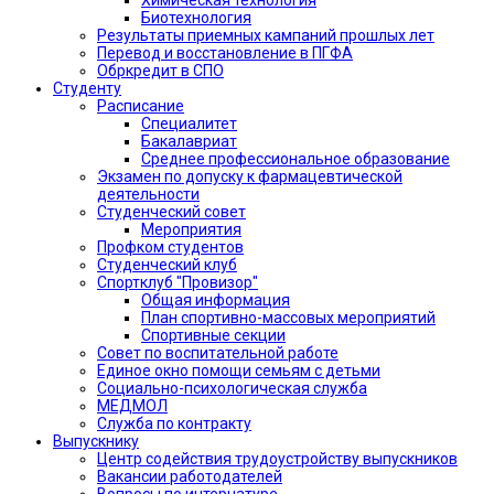
Биотехнология
Результаты приемных кампаний прошлых лет
Перевод и восстановление в ПГФА
Обркредит в СПО
Студенту
Расписание
Специалитет
Бакалавриат
Среднее профессиональное образование
Экзамен по допуску к фармацевтической
деятельности
Студенческий совет
Мероприятия
Профком студентов
Студенческий клуб
Спортклуб "Провизор"
Общая информация
План спортивно-массовых мероприятий
Спортивные секции
Совет по воспитательной работе
Единое окно помощи семьям с детьми
Социально-психологическая служба
МЕДМОЛ
Служба по контракту
Выпускнику
Центр содействия трудоустройству выпускников
Вакансии работодателей
Вопросы по интернатуре