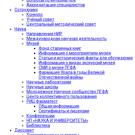
Аккредитация специалистов
Сотруднику
Конкурс
Учёный совет
Центральный методический совет
Наука
Направления НИР
Международная научная деятельность
Музей
Фонд старинных книг
Информация о мероприятиях музея
Статьи и исторические факты для обсуждения
Информация о видах экскурсий музея
СМИ о музее ПГФА
Фармация Урала в годы Великой
Отечественной войны
Научные лаборатории
Научные школы
Молодёжное Научное сообщество ПГФА
Центр коллективного пользования
РИЦ Фарматест
Общая информация
Сертификаты и лицензии
Конференции
НП «НАУКА И УНИВЕРСИТЕТЫ»
Библиотека
Диссовет
Диссертационные советы