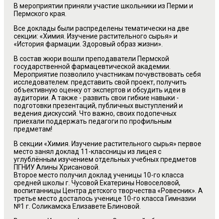
В мероприятии приняли участие школьники из Перми и
Пермского края.
Все доклады были распределены тематически на две
секции: «Химия. Изучение растительного сырья» и
«История фармации. Здоровый образ жизни».
В состав жюри вошли преподаватели Пермской
государственной фармацевтической академии.
Мероприятие позволило участникам почувствовать себя
исследователем: представить свой проект, получить
объективную оценку от экспертов и обсудить идеи в
аудитории. А также - развить свои гибкие навыки -
подготовки презентаций, публичных выступлений и
ведения дискуссий. Что важно, своих подопечных
приехали поддержать педагоги по профильным
предметам!
В секции «Химия. Изучение растительного сырья» первое
место занял доклад 11-классницы из лицея с
углублённым изучением отдельных учебных предметов
ПГНИУ Алины Хрисановой.
Второе место получил доклад ученицы 10-го класса
средней школы г. Чусовой Екатерины Новоселовой,
воспитанницы Центра детского творчества «Ровесник». А
третье место досталось ученице 10-го класса Гимназии
№1 г. Соликамска Елизавете Блиновой.