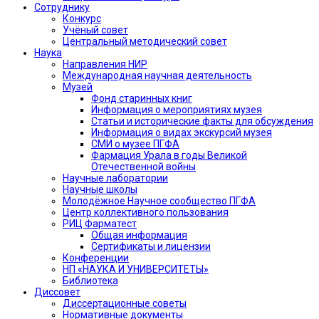
Сотруднику
Конкурс
Учёный совет
Центральный методический совет
Наука
Направления НИР
Международная научная деятельность
Музей
Фонд старинных книг
Информация о мероприятиях музея
Статьи и исторические факты для обсуждения
Информация о видах экскурсий музея
СМИ о музее ПГФА
Фармация Урала в годы Великой
Отечественной войны
Научные лаборатории
Научные школы
Молодёжное Научное сообщество ПГФА
Центр коллективного пользования
РИЦ Фарматест
Общая информация
Сертификаты и лицензии
Конференции
НП «НАУКА И УНИВЕРСИТЕТЫ»
Библиотека
Диссовет
Диссертационные советы
Нормативные документы