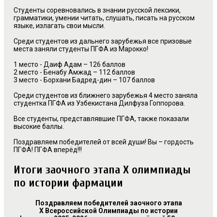
Студенты соревновались в знании русской лексики,
грамматики, умении читать, слушать, писать на русском
языке, излагать свои мысли.
Среди студентов из дальнего зарубежья все призовые
места заняли студенты ПГФА из Марокко!
1 место - Даиф Адам – 126 баллов
2 место - Бенабу Амжад – 112 баллов
3 место - Борхани Бадред-дин – 107 баллов
Среди студентов из ближнего зарубежья 4 место заняла
студентка ПГФА из Узбекистана Дилфуза Гоппорова.
Все студенты, представлявшие ПГФА, также показали
высокие баллы.
Поздравляем победителей от всей души! Вы – гордость
ПГФА! ПГФА вперёд!!!
Итоги заочного этапа Х олимпиады
по истории фармации
Поздравляем победителей
заочного этапа
X
Всероссийской Олимпиады по истории