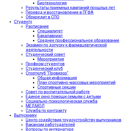
Биотехнология
Результаты приемных кампаний прошлых лет
Перевод и восстановление в ПГФА
Обркредит в СПО
Студенту
Расписание
Специалитет
Бакалавриат
Среднее профессиональное образование
Экзамен по допуску к фармацевтической
деятельности
Студенческий совет
Мероприятия
Профком студентов
Студенческий клуб
Спортклуб "Провизор"
Общая информация
План спортивно-массовых мероприятий
Спортивные секции
Совет по воспитательной работе
Единое окно помощи семьям с детьми
Социально-психологическая служба
МЕДМОЛ
Служба по контракту
Выпускнику
Центр содействия трудоустройству выпускников
Вакансии работодателей
Вопросы по интернатуре