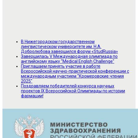
В Нижегородском государственном
лингвистическом университете им. Н.А.
Добролюбова завершился форум «StudRussia»
Завершилась V Международная олимпиада по
английскому языку "Medical English Challenge"
Приглашаем принять участие в работе
Всероссийской научно-практической конференции с
международным участием "Кромеровские чтения
2025"
Поздравляем победителей конкурса научных
проектов IX Всероссийской Олимпиады по истории
фармации!