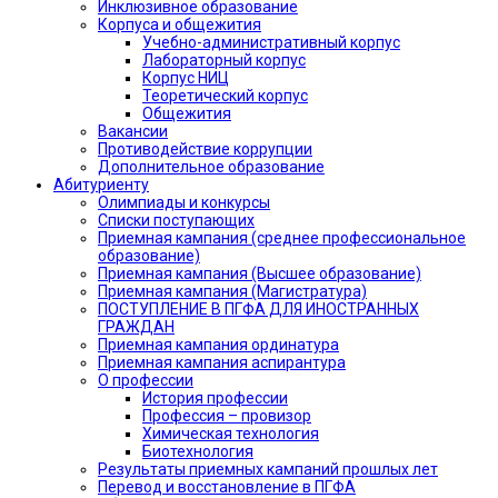
Инклюзивное образование
Корпуса и общежития
Учебно-административный корпус
Лабораторный корпус
Корпус НИЦ
Теоретический корпус
Общежития
Вакансии
Противодействие коррупции
Дополнительное образование
Абитуриенту
Олимпиады и конкурсы
Списки поступающих
Приемная кампания (среднее профессиональное
образование)
Приемная кампания (Высшее образование)
Приемная кампания (Магистратура)
ПОСТУПЛЕНИЕ В ПГФА ДЛЯ ИНОСТРАННЫХ
ГРАЖДАН
Приемная кампания ординатура
Приемная кампания аспирантура
О профессии
История профессии
Профессия – провизор
Химическая технология
Биотехнология
Результаты приемных кампаний прошлых лет
Перевод и восстановление в ПГФА