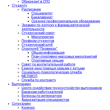
Обркредит в СПО
Студенту
Расписание
Специалитет
Бакалавриат
Среднее профессиональное образование
Экзамен по допуску к фармацевтической
деятельности
Студенческий совет
Мероприятия
Профком студентов
Студенческий клуб
Спортклуб "Провизор"
Общая информация
План спортивно-массовых мероприятий
Спортивные секции
Совет по воспитательной работе
Единое окно помощи семьям с детьми
Социально-психологическая служба
МЕДМОЛ
Служба по контракту
Выпускнику
Центр содействия трудоустройству выпускников
Вакансии работодателей
Вопросы по интернатуре
Аккредитация специалистов
Сотруднику
Конкурс