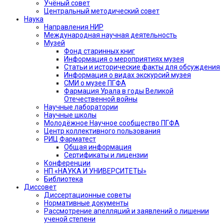
Учёный совет
Центральный методический совет
Наука
Направления НИР
Международная научная деятельность
Музей
Фонд старинных книг
Информация о мероприятиях музея
Статьи и исторические факты для обсуждения
Информация о видах экскурсий музея
СМИ о музее ПГФА
Фармация Урала в годы Великой
Отечественной войны
Научные лаборатории
Научные школы
Молодёжное Научное сообщество ПГФА
Центр коллективного пользования
РИЦ Фарматест
Общая информация
Сертификаты и лицензии
Конференции
НП «НАУКА И УНИВЕРСИТЕТЫ»
Библиотека
Диссовет
Диссертационные советы
Нормативные документы
Рассмотрение апелляций и заявлений о лишении
ученой степени