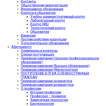
Контакты
Общественная аккредитация
Инклюзивное образование
Корпуса и общежития
Учебно-административный корпус
Лабораторный корпус
Корпус НИЦ
Теоретический корпус
Общежития
Вакансии
Противодействие коррупции
Дополнительное образование
Абитуриенту
Олимпиады и конкурсы
Списки поступающих
Приемная кампания (среднее профессиональное
образование)
Приемная кампания (Высшее образование)
Приемная кампания (Магистратура)
ПОСТУПЛЕНИЕ В ПГФА ДЛЯ ИНОСТРАННЫХ
ГРАЖДАН
Приемная кампания ординатура
Приемная кампания аспирантура
О профессии
История профессии
Профессия – провизор
Химическая технология
Биотехнология