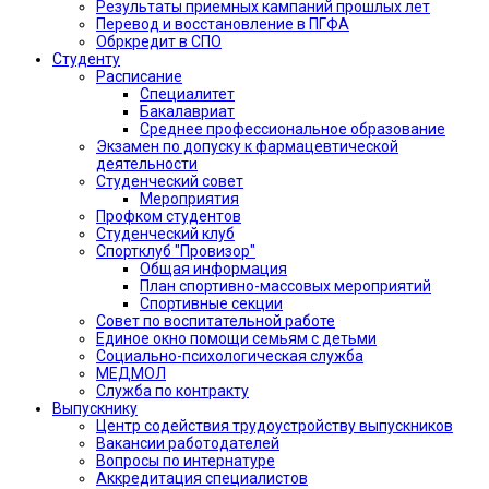
Результаты приемных кампаний прошлых лет
Перевод и восстановление в ПГФА
Обркредит в СПО
Студенту
Расписание
Специалитет
Бакалавриат
Среднее профессиональное образование
Экзамен по допуску к фармацевтической
деятельности
Студенческий совет
Мероприятия
Профком студентов
Студенческий клуб
Спортклуб "Провизор"
Общая информация
План спортивно-массовых мероприятий
Спортивные секции
Совет по воспитательной работе
Единое окно помощи семьям с детьми
Социально-психологическая служба
МЕДМОЛ
Служба по контракту
Выпускнику
Центр содействия трудоустройству выпускников
Вакансии работодателей
Вопросы по интернатуре
Аккредитация специалистов