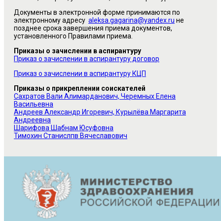
Документы в электронной форме принимаются по
электронному адресу
aleksa.gagarina@yandex.ru
не
позднее срока завершения приема документов,
установленного Правилами приема.
Приказы о зачислении в аспирантуру
Приказ о зачислении в аспирантуру договор
Приказ о зачислении в аспирантуру КЦП
Приказы о прикреплении соискателей
Сахратов Вали Алимарданович, Черемных Елена
Васильевна
Андреев Александр Игоревич, Курылёва Маргарита
Андреевна
Шарифова Шабнам Юсуфовна
Тимохин Станислпв Вячеславович