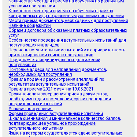
Количество мест для приема на обучения по различным
условиям поступления
Количество мест для приема на обучения в рамках
контрольных цифр по различным условиям поступления
Места приема документов, необходимых для поступления
Наличие общежитий
Образец договора об оказании платных образовательных
услуг
Особенностях проведения вступительных испытаний для
поступающих инвалидов
Перечень вступительных испытаний и их приоритетность
при ранжировании списков поступающих
Порядок учета индивидуальных достижений
поступающих
Почтовые адреса для направления документов,
необходимых для поступления
Правила подачи и рассмотрения апелляций по
результатам вступительных испытаний
Правила приема 2021 с изм. на 19.05.2021
Сроки начала и завершения приема документов,
необходимых для поступления, сроки проведения
вступительных испытаний
Условия поступления
Формы проведения вступительных испытаний
Шкала оценивания и минимальное количество баллов,
подтверждающее успешное прохождение
вступительного испытания
Язык, на котором осуществляется сдача вступительных