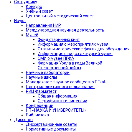
Сотруднику
Конкурс
Учёный совет
Центральный методический совет
Наука
Направления НИР
Международная научная деятельность
Музей
Фонд старинных книг
Информация о мероприятиях музея
Статьи и исторические факты для обсуждения
Информация о видах экскурсий музея
СМИ о музее ПГФА
Фармация Урала в годы Великой
Отечественной войны
Научные лаборатории
Научные школы
Молодёжное Научное сообщество ПГФА
Центр коллективного пользования
РИЦ Фарматест
Общая информация
Сертификаты и лицензии
Конференции
НП «НАУКА И УНИВЕРСИТЕТЫ»
Библиотека
Диссовет
Диссертационные советы
Нормативные документы