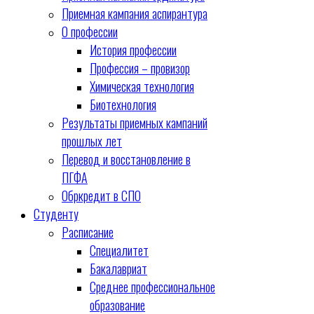
Приемная кампания аспирантура
О профессии
История профессии
Профессия – провизор
Химическая технология
Биотехнология
Результаты приемных кампаний
прошлых лет
Перевод и восстановление в
ПГФА
Обркредит в СПО
Студенту
Расписание
Специалитет
Бакалавриат
Среднее профессиональное
образование