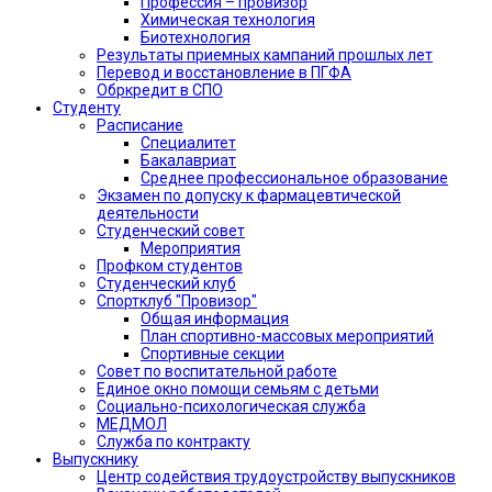
Профессия – провизор
Химическая технология
Биотехнология
Результаты приемных кампаний прошлых лет
Перевод и восстановление в ПГФА
Обркредит в СПО
Студенту
Расписание
Специалитет
Бакалавриат
Среднее профессиональное образование
Экзамен по допуску к фармацевтической
деятельности
Студенческий совет
Мероприятия
Профком студентов
Студенческий клуб
Спортклуб "Провизор"
Общая информация
План спортивно-массовых мероприятий
Спортивные секции
Совет по воспитательной работе
Единое окно помощи семьям с детьми
Социально-психологическая служба
МЕДМОЛ
Служба по контракту
Выпускнику
Центр содействия трудоустройству выпускников