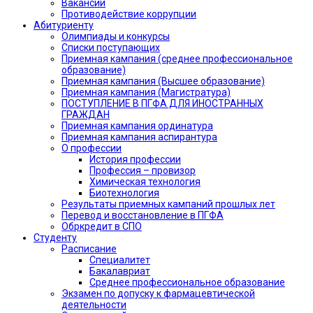
Вакансии
Противодействие коррупции
Абитуриенту
Олимпиады и конкурсы
Списки поступающих
Приемная кампания (среднее профессиональное
образование)
Приемная кампания (Высшее образование)
Приемная кампания (Магистратура)
ПОСТУПЛЕНИЕ В ПГФА ДЛЯ ИНОСТРАННЫХ
ГРАЖДАН
Приемная кампания ординатура
Приемная кампания аспирантура
О профессии
История профессии
Профессия – провизор
Химическая технология
Биотехнология
Результаты приемных кампаний прошлых лет
Перевод и восстановление в ПГФА
Обркредит в СПО
Студенту
Расписание
Специалитет
Бакалавриат
Среднее профессиональное образование
Экзамен по допуску к фармацевтической
деятельности