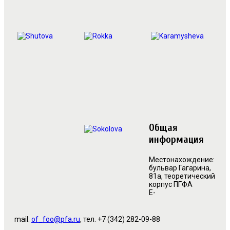
Общая
информация
Местонахождение:
б
ульвар Гагарина,
81а, теоретический
корпус ПГФА
E-
mail:
of_foo@pfa.ru
, тел. +7 (342) 282-09-88