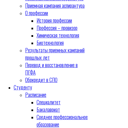
Приемная кампания аспирантура
О профессии
История профессии
Профессия – провизор
Химическая технология
Биотехнология
Результаты приемных кампаний
прошлых лет
Перевод и восстановление в
ПГФА
Обркредит в СПО
Студенту
Расписание
Специалитет
Бакалавриат
Среднее профессиональное
образование