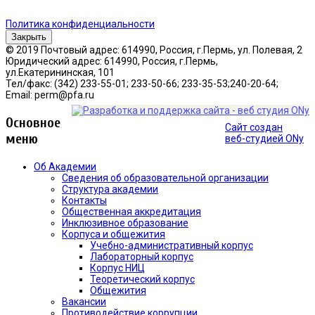
Политика конфиденциальности
Закрыть
© 2019 Почтовый адрес: 614990, Россия, г.Пермь, ул. Полевая, 2
Юридический адрес: 614990, Россия, г.Пермь,
ул.Екатерининская, 101
Тел/факс: (342) 233-55-01; 233-50-66; 233-35-53;240-20-64;
Email: perm@pfa.ru
Основное
Сайт создан
меню
веб-студией ONy
Об Академии
Сведения об образовательной организации
Структура академии
Контакты
Общественная аккредитация
Инклюзивное образование
Корпуса и общежития
Учебно-административный корпус
Лабораторный корпус
Корпус НИЦ
Теоретический корпус
Общежития
Вакансии
Противодействие коррупции