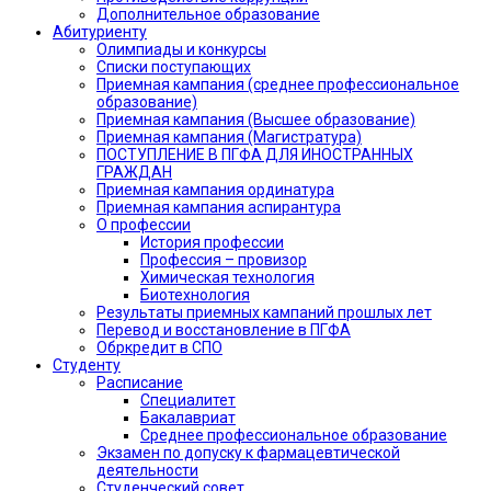
Дополнительное образование
Абитуриенту
Олимпиады и конкурсы
Списки поступающих
Приемная кампания (среднее профессиональное
образование)
Приемная кампания (Высшее образование)
Приемная кампания (Магистратура)
ПОСТУПЛЕНИЕ В ПГФА ДЛЯ ИНОСТРАННЫХ
ГРАЖДАН
Приемная кампания ординатура
Приемная кампания аспирантура
О профессии
История профессии
Профессия – провизор
Химическая технология
Биотехнология
Результаты приемных кампаний прошлых лет
Перевод и восстановление в ПГФА
Обркредит в СПО
Студенту
Расписание
Специалитет
Бакалавриат
Среднее профессиональное образование
Экзамен по допуску к фармацевтической
деятельности
Студенческий совет