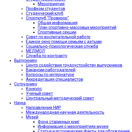
Мероприятия
Профком студентов
Студенческий клуб
Спортклуб "Провизор"
Общая информация
План спортивно-массовых мероприятий
Спортивные секции
Совет по воспитательной работе
Единое окно помощи семьям с детьми
Социально-психологическая служба
МЕДМОЛ
Служба по контракту
Выпускнику
Центр содействия трудоустройству выпускников
Вакансии работодателей
Вопросы по интернатуре
Аккредитация специалистов
Сотруднику
Конкурс
Учёный совет
Центральный методический совет
Наука
Направления НИР
Международная научная деятельность
Музей
Фонд старинных книг
Информация о мероприятиях музея
Статьи и исторические факты для обсуждения